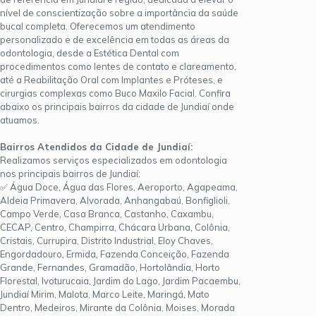
nível de conscientização sobre a importância da saúde
bucal completa. Oferecemos um atendimento
personalizado e de excelência em todas as áreas da
odontologia, desde a Estética Dental com
procedimentos como lentes de contato e clareamento,
até a Reabilitação Oral com Implantes e Próteses, e
cirurgias complexas como Buco Maxilo Facial. Confira
abaixo os principais bairros da cidade de Jundiaí onde
atuamos.
Bairros Atendidos da Cidade de Jundiaí:
Realizamos serviços especializados em odontologia
nos principais bairros de Jundiaí:
✅ Água Doce, Água das Flores, Aeroporto, Agapeama,
Aldeia Primavera, Alvorada, Anhangabaú, Bonfiglioli,
Campo Verde, Casa Branca, Castanho, Caxambu,
CECAP, Centro, Champirra, Chácara Urbana, Colônia,
Cristais, Currupira, Distrito Industrial, Eloy Chaves,
Engordadouro, Ermida, Fazenda Conceição, Fazenda
Grande, Fernandes, Gramadão, Hortolândia, Horto
Florestal, Ivoturucaia, Jardim do Lago, Jardim Pacaembu,
Jundiaí Mirim, Malota, Marco Leite, Maringá, Mato
Dentro, Medeiros, Mirante da Colônia, Moises, Morada