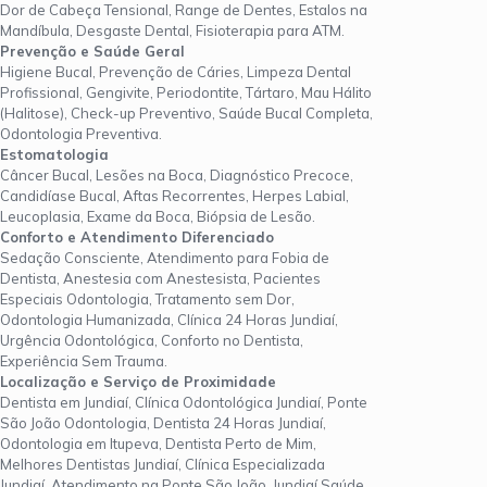
Dor de Cabeça Tensional, Range de Dentes, Estalos na
Mandíbula, Desgaste Dental, Fisioterapia para ATM.
Prevenção e Saúde Geral
Higiene Bucal, Prevenção de Cáries, Limpeza Dental
Profissional, Gengivite, Periodontite, Tártaro, Mau Hálito
(Halitose), Check-up Preventivo, Saúde Bucal Completa,
Odontologia Preventiva.
Estomatologia
Câncer Bucal, Lesões na Boca, Diagnóstico Precoce,
Candidíase Bucal, Aftas Recorrentes, Herpes Labial,
Leucoplasia, Exame da Boca, Biópsia de Lesão.
Conforto e Atendimento Diferenciado
Sedação Consciente, Atendimento para Fobia de
Dentista, Anestesia com Anestesista, Pacientes
Especiais Odontologia, Tratamento sem Dor,
Odontologia Humanizada, Clínica 24 Horas Jundiaí,
Urgência Odontológica, Conforto no Dentista,
Experiência Sem Trauma.
Localização e Serviço de Proximidade
Dentista em Jundiaí, Clínica Odontológica Jundiaí, Ponte
São João Odontologia, Dentista 24 Horas Jundiaí,
Odontologia em Itupeva, Dentista Perto de Mim,
Melhores Dentistas Jundiaí, Clínica Especializada
Jundiaí, Atendimento na Ponte São João, Jundiaí Saúde