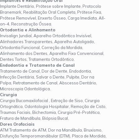
Implantes e Reabilitação Oral
Implante Dentário, Prótese sobre Implante, Protocolo
Branemark, Reabilitação Oral Completa, Prótese Fixa,
Prótese Removível, Enxerto Ósseo, Carga Imediata, All-
on-4, Reconstrução Óssea.
Ortodontia e Alinhamento
Invisalign Jundiaí, Aparelho Ortodôntico Invisível,
Alinhadores Transparentes, Aparelho Autoligado,
Ortodontia Funcional, Correção da Mordida,
Alinhamento dos Dentes, Aparelho Fixo Convencional,
Dentes Tortos, Tratamento Ortodôntico.
Endodontia e Tratamento de Canal
Tratamento de Canal, Dor de Dente, Endodontia,
Infecção Dentária, Salvar o Dente, Pulpite, Dor na
Polpa, Retratamento de Canal, Abscesso Dentário,
Microscopia Odontológica.
Cirurgia
Cirurgia Bucomaxilofacial , Extração de Siso, Cirurgia
Ortognática, Odontologia Hospitalar, Remoção de Cisto,
Traumas Faciais, Bichectomia, Cirurgia Pré-Protética,
Fratura de Mandíbula, Biópsia Bucal.
Dores Orofaciais
ATM Tratamento de ATM, Dor na Mandíbula, Bruxismo,
Disfunção Temporomandibular (DTM), Placa de Mordida,