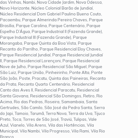
das Vinhas, Nambi, Nova Cidade Jardim, Nova Odessa,
Novo Horizonte, Núcleo Colonial Barão de Jundiaí,
Núcleo Residencial Dom Gabriel Paulino Bueno Couto,
Pacaembu, Parque Almerinda Pereira Chaves, Parque
Brasília, Parque Carolina, Parque Centenário, Parque
Espelho D’Água, Parque Industrial II (Fazenda Grande),
Parque Industrial III (Fazenda Grande), Parque
Morangaba, Parque Quinta da Boa Vista, Parque
Recanto do Parrilho, Parque Residencial Eloy Chaves,
Parque Residencial Jundiaí, Parque Residencial Jundiaí
II, Parque Residencial Lorençoni, Parque Residencial
Nove de Julho, Parque Residencial São Miguel, Parque
São Luiz, Parque União, Pinheirinho, Ponte Alta, Ponte
São João, Poste, Pracatu, Quinta das Paineiras, Recanto
da Prata, Recanto Quarto Centenário, Residencial
Canto das Aves II, Residencial Paracatu, Residencial
Santa Giovana, Residencial São Domingos, Retiro, Rio
Acima, Rio das Pedras, Roseira, Samambaia, Santa
Gertrudes, São Camilo, São José da Pedra Santa, Serra
do Japi, Tamoio, Tarumã, Terra Nova, Terra da Uva, Tijuco
Preto, Toca, Torres de São José, Traviú, Tulipas, Vale
Azul, Vianelo, Vila Arens, Vila das Hortências, Vila
Municipal, Vila Nambi, Vila Progresso, Vila Rami, Vila Rio
Branco.