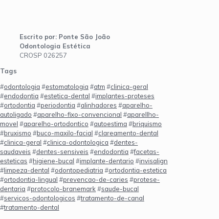
Escrito por: Ponte São João
Odontologia Estética
CROSP 026257
Tags
#
odontologia
#
estomatologia
#
atm
#
clinica-geral
#
endodontia
#
estetica-dental
#
implantes-proteses
#
ortodontia
#
periodontia
#
alinhadores
#
aparelho-
autoligado
#
aparelho-fixo-convencional
#
aparellho-
movel
#
aparelho-ortodontico
#
autoestima
#
briquismo
#
bruxismo
#
buco-maxilo-facial
#
clareamento-dental
#
clinica-geral
#
clinica-odontologica
#
dentes-
saudaveis
#
dentes-sensiveis
#
endodontia
#
facetas-
esteticas
#
higiene-bucal
#
implante-dentario
#
invisalign
#
limpeza-dental
#
odontopediatria
#
ortodontia-estetica
#
ortodontia-lingual
#
prevencao-de-caries
#
protese-
dentaria
#
protocolo-branemark
#
saude-bucal
#
servicos-odontologicos
#
tratamento-de-canal
#
tratamento-dental