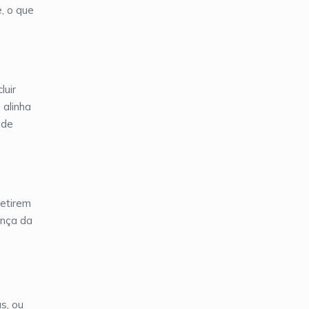
, o que
luir
 alinha
ade
retirem
ança da
s, ou