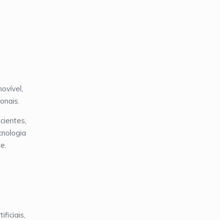
ovível,
onais.
cientes,
cnologia
e.
ficiais,