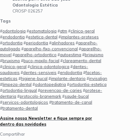
Odontologia Estética
CROSP 026257
Tags
#
odontologia
#
estomatologia
#
atm
#
clinica-geral
#
endodontia
#
estetica-dental
#
implantes-proteses
#
ortodontia
#
periodontia
#
alinhadores
#
aparelho-
autoligado
#
aparelho-fixo-convencional
#
aparellho-
movel
#
aparelho-ortodontico
#
autoestima
#
briquismo
#
bruxismo
#
buco-maxilo-facial
#
clareamento-dental
#
clinica-geral
#
clinica-odontologica
#
dentes-
saudaveis
#
dentes-sensiveis
#
endodontia
#
facetas-
esteticas
#
higiene-bucal
#
implante-dentario
#
invisalign
#
limpeza-dental
#
odontopediatria
#
ortodontia-estetica
#
ortodontia-lingual
#
prevencao-de-caries
#
protese-
dentaria
#
protocolo-branemark
#
saude-bucal
#
servicos-odontologicos
#
tratamento-de-canal
#
tratamento-dental
Assine nossa Newsletter e fique sempre por
dentro das novidades
Compartilhar