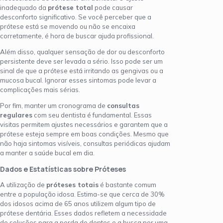
inadequado da
prótese total
pode causar
desconforto significativo. Se você perceber que a
prótese está se movendo ou não se encaixa
corretamente, é hora de buscar ajuda profissional.
Além disso, qualquer sensação de dor ou desconforto
persistente deve ser levada a sério. Isso pode ser um
sinal de que a prótese está irritando as gengivas ou a
mucosa bucal. Ignorar esses sintomas pode levar a
complicações mais sérias.
Por fim, manter um cronograma de
consultas
regulares
com seu dentista é fundamental. Essas
visitas permitem ajustes necessários e garantem que a
prótese esteja sempre em boas condições. Mesmo que
não haja sintomas visíveis, consultas periódicas ajudam
a manter a saúde bucal em dia.
Dados e Estatísticas sobre Próteses
A utilização de
próteses totais
é bastante comum
entre a população idosa. Estima-se que cerca de 30%
dos idosos acima de 65 anos utilizem algum tipo de
prótese dentária. Esses dados refletem a necessidade
de soluções para a perda de dentes e a busca por uma