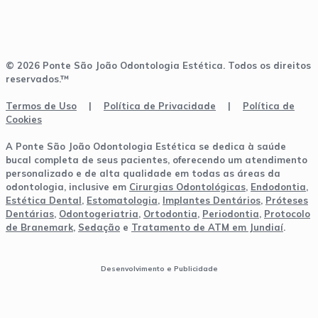
© 2026 Ponte São João Odontologia Estética. Todos os direitos
reservados.™
Termos de Uso
|
Política de Privacidade
|
Política de
Cookies
A Ponte São João Odontologia Estética se dedica à saúde
bucal completa de seus pacientes, oferecendo um atendimento
personalizado e de alta qualidade em todas as áreas da
odontologia, inclusive em
Cirurgias Odontológicas
,
Endodontia
,
Estética Dental
,
Estomatologia
,
Implantes Dentários
,
Próteses
Dentárias
,
Odontogeriatria
,
Ortodontia
,
Periodontia
,
Protocolo
de Branemark
,
Sedação
e
Tratamento de ATM em Jundiaí
.
Desenvolvimento e Publicidade