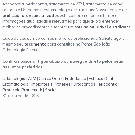
endodontia, periodontia, tratamento de ATM, tratamento de canal,
protocolo Branemark, estomatologia e muito mais. Nossa equipe de
profissionais especializados
está comprometida em fornecer
informações atualizadas e relevantes para ajudá-lo a entender
melhor os procedimentos e manter um
sorriso saudável e radiante
.
Cuide do seu sorriso com os melhores profissionais! Solicite agora
mesmo seu
orçamento
para consultas na Ponte São João
Odontologia Estética.
Confira nossos artigos abaixo ou navegue direto pelos seus
assuntos preferidos:
Odontologia
|
ATM
|
Clínica Geral
|
Endodontia
|
Estética Dental
|
Estomatologia
|
Implantes e Próteses
|
Ortodontia
|
Periodontia
|
Protocolo Branemark
|
Social
31 de julho de 2025