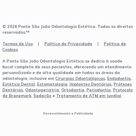
© 2026 Ponte São João Odontologia Estética. Todos os direitos
reservados.™
Termos de Uso
|
Política de Privacidade
|
Política de
Cookies
A Ponte São João Odontologia Estética se dedica à saúde
bucal completa de seus pacientes, oferecendo um atendimento
personalizado e de alta qualidade em todas as áreas da
odontologia, inclusive em
Cirurgias Odontológicas
,
Endodontia
,
Estética Dental
,
Estomatologia
,
Implantes Dentários
,
Próteses
Dentárias
,
Odontogeriatria
,
Ortodontia
,
Periodontia
,
Protocolo
de Branemark
,
Sedação
e
Tratamento de ATM em Jundiaí
.
Desenvolvimento e Publicidade