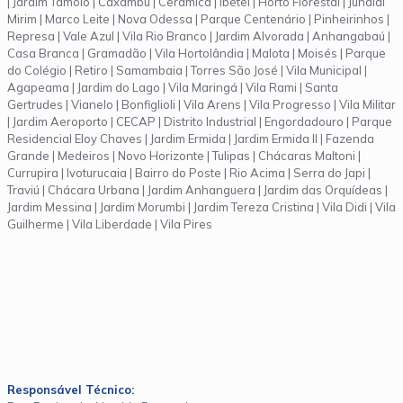
| Jardim Tamoio | Caxambu | Cerâmica | Ibetel | Horto Florestal | Jundiaí
Mirim | Marco Leite | Nova Odessa | Parque Centenário | Pinheirinhos |
Represa | Vale Azul | Vila Rio Branco | Jardim Alvorada | Anhangabaú |
Casa Branca | Gramadão | Vila Hortolândia | Malota | Moisés | Parque
do Colégio | Retiro | Samambaia | Torres São José | Vila Municipal |
Agapeama | Jardim do Lago | Vila Maringá | Vila Rami | Santa
Gertrudes | Vianelo | Bonfiglioli | Vila Arens | Vila Progresso | Vila Militar
| Jardim Aeroporto | CECAP | Distrito Industrial | Engordadouro | Parque
Residencial Eloy Chaves | Jardim Ermida | Jardim Ermida II | Fazenda
Grande | Medeiros | Novo Horizonte | Tulipas | Chácaras Maltoni |
Currupira | Ivoturucaia | Bairro do Poste | Rio Acima | Serra do Japi |
Traviú | Chácara Urbana | Jardim Anhanguera | Jardim das Orquídeas |
Jardim Messina | Jardim Morumbi | Jardim Tereza Cristina | Vila Didi | Vila
Guilherme | Vila Liberdade | Vila Pires
Responsável Técnico: